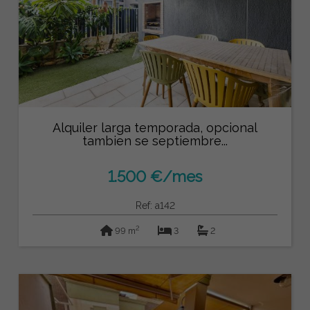
Alquiler larga temporada, opcional
tambien se septiembre...
1.500 €/mes
Ref: a142
2
99 m
3
2