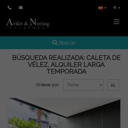
€
Toggle
Toggle navigation
Buscar
BÚSQUEDA REALIZADA:
CALETA DE
VÉLEZ, ALQUILER LARGA
TEMPORADA
Ordenar por: