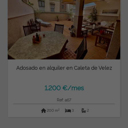
Adosado en alquiler en Caleta de Velez
1.200 €/mes
Ref: a67
2
200 m
3
2