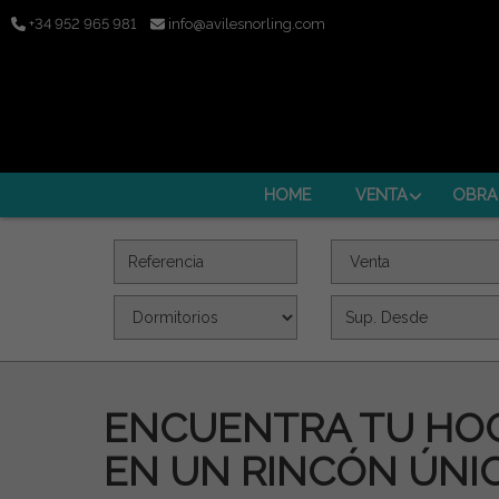
+34 952 965 981
info@avilesnorling.com
HOME
VENTA
OBRA
Referencia
Oferta
Dormitorios
Superficie (m2)
ENCUENTRA TU HOG
EN UN RINCÓN ÚNI