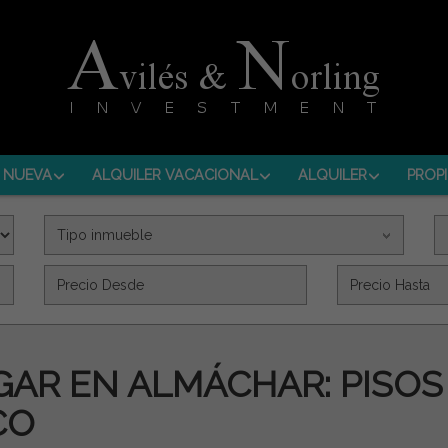
 NUEVA
ALQUILER VACACIONAL
ALQUILER
PROPI
Tipo inmueble
Precio (€)
AR EN ALMÁCHAR: PISOS 
CO