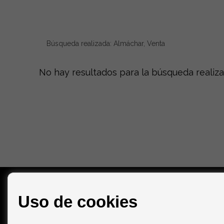
Búsqueda realizada: Almáchar, Venta
No hay resultados para la búsqueda realiz
CONTACTO
Uso de cookies
Calle Saladero Viejo, 1
29740 Torre del Mar (Málaga)