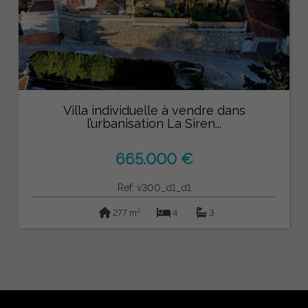
Villa individuelle à vendre dans
l’urbanisation La Siren...
665.000 €
Ref: v300_d1_d1
2
277 m
4
3