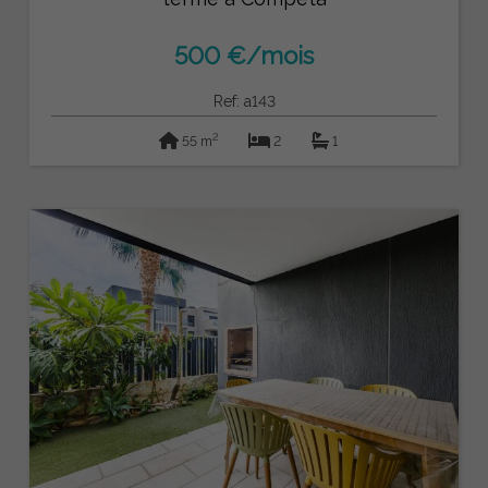
500 €/mois
Ref: a143
2
55 m
2
1