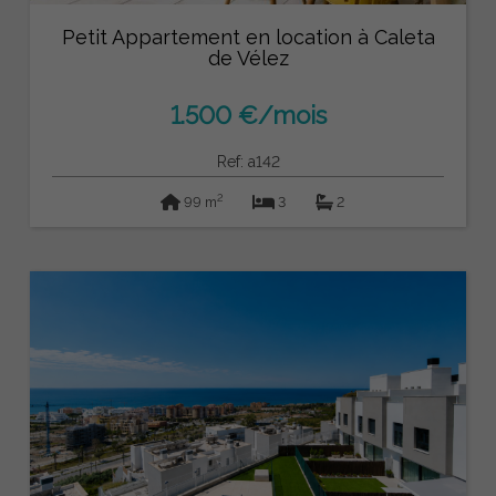
Petit Appartement en location à Caleta
de Vélez
1.500 €/mois
Ref: a142
2
99 m
3
2