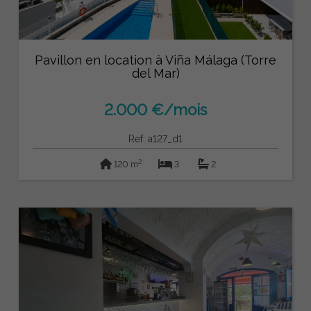
Pavillon en location à Viña Málaga (Torre
del Mar)
2.000 €/mois
Ref: a127_d1
2
120 m
3
2