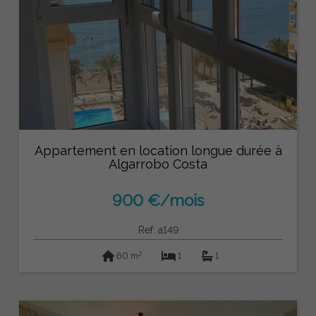
Appartement en location longue durée à
Algarrobo Costa
900 €/mois
Ref: a149
2
60 m
1
1