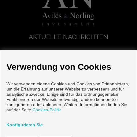
AKTUELLE NACHRICHTEN
11/08/2025
| Die 5 gefragtesten Lagen für den Kauf einer
Neubauimmobilie in der Axarquía
Verwendung von Cookies
11/08/2025
| Kompletter Leitfaden zum Kauf einer
Neubauimmobilie in Torre del Mar
Wir verwenden eigene Cookies und Cookies von Drittanbietern,
08/08/2025
| Neubau in Torre del Mar 2025: Projekte, Lagen
um die Erfahrung auf unserer Website zu verbessern und für
und Preise ab 199.000 €
analytische Zwecke. Einige sind für das ordnungsgemäße
Funktionieren der Website notwendig, andere können Sie
konfigurieren oder ablehnen. Weitere Informationen finden Sie
auf der Seite
Cookies-Politik
Copyright © 2026 AVILES & NORLING VENTAS. |
Aviso Legal
|
datenschutzgesetz
|
Cookies policy
Konfigurieren Sie
Vorbei sich entwickelt
Inmoenter