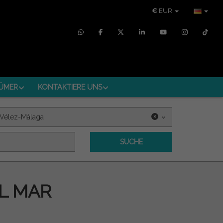
€
EUR
ÜMER
KONTAKTIERE UNS
Vélez-Málaga
SUCHE
L MAR