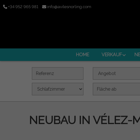
+34 952 965 981
info@avilesnorling.com
HOME
VERKAUF
N
Referenz
Angebot
Schlafzimmer
Fläche (m2)
NEUBAU IN VÉLEZ-