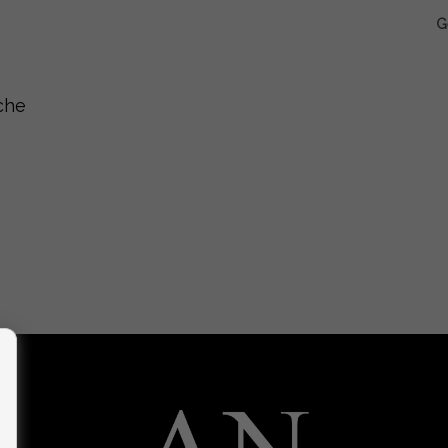
G
che