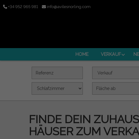
+34 952 965 981
info@avilesnorling.com
HOME
VERKAUF
N
Referenz
Angebot
Schlafzimmer
Fläche (m2)
FINDE DEIN ZUHAU
HÄUSER ZUM VERKA