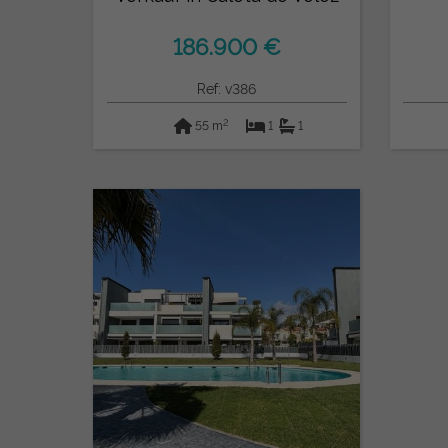
186.900 €
Ref: v386
2
55 m
1
1