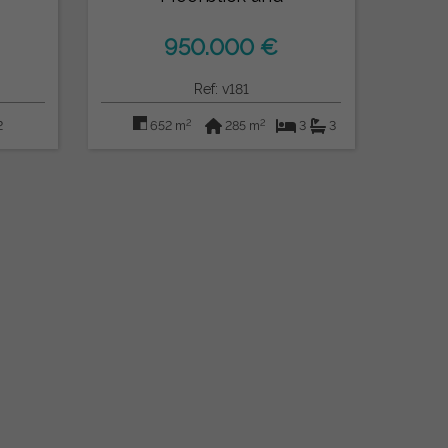
Touristenlizenz
950.000 €
Ref: v181
2
2
2
652 m
285 m
3
3