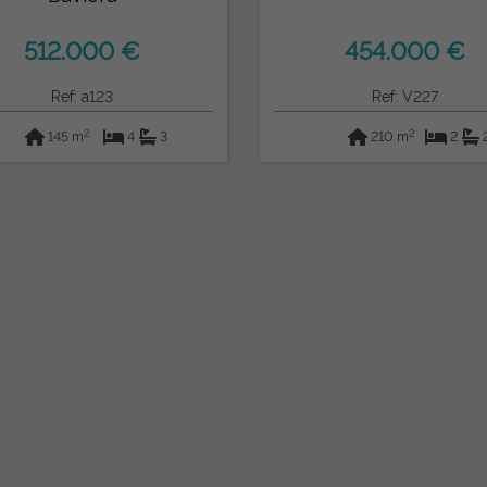
512.000 €
454.000 €
Ref: a123
Ref: V227
2
2
145 m
4
3
210 m
2