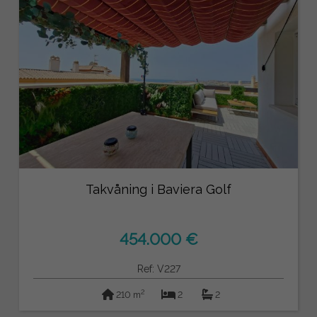
Takvåning i Baviera Golf
454.000 €
Ref: V227
2
210 m
2
2