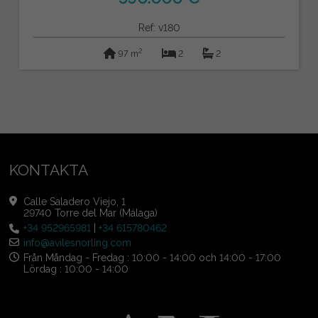
Ref: v180
2
97 m
2
2
KONTAKTA
Calle Saladero Viejo, 1
29740 Torre del Mar (Málaga)
+34 952965981
|
+34 615780462
info@avilesnorling.com
Från Måndag - Fredag : 10:00 - 14:00 och 14:00 - 17:00
Lördag : 10:00 - 14:00