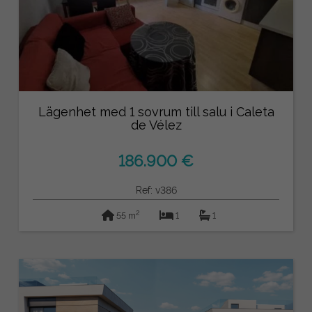
Lägenhet med 1 sovrum till salu i Caleta
de Vélez
186.900 €
Ref: v386
2
55 m
1
1