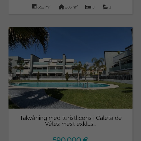
2
2
652 m
285 m
3
3
Takvåning med turistlicens i Caleta de
Vélez mest exklus...
590.000 €