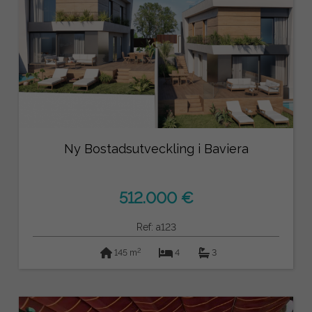
Ny Bostadsutveckling i Baviera
512.000 €
Ref: a123
2
145 m
4
3