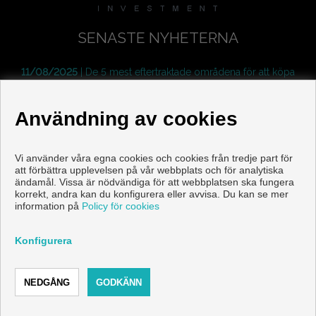
SENASTE NYHETERNA
11/08/2025
| De 5 mest eftertraktade områdena för att köpa
nyproduktion i Axarquía
11/08/2025
| Komplett guide för att köpa nyproduktion i Torre
Användning av cookies
del Mar
08/08/2025
| Nyproduktion i Torre del Mar 2025: projekt,
Vi använder våra egna cookies och cookies från tredje part för
områden och priser från 199.000 €
att förbättra upplevelsen på vår webbplats och för analytiska
ändamål. Vissa är nödvändiga för att webbplatsen ska fungera
korrekt, andra kan du konfigurera eller avvisa. Du kan se mer
information på
Policy för cookies
Copyright © 2026 AVILES & NORLING VENTAS. |
Juridisk
Information
|
Personuppgiftspolicy
|
Cookies policy
Konfigurera
Utvecklad av
Inmoenter