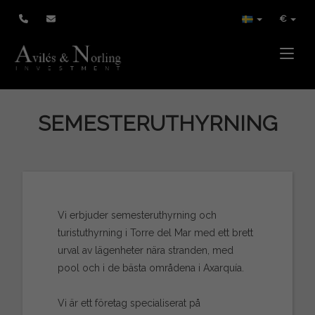
€
Toggle
SEMESTERUTHYRNING
Vi erbjuder semesteruthyrning och
turistuthyrning i Torre del Mar med ett brett
urval av lägenheter nära stranden, med
pool och i de bästa områdena i Axarquía.
Vi är ett företag specialiserat på