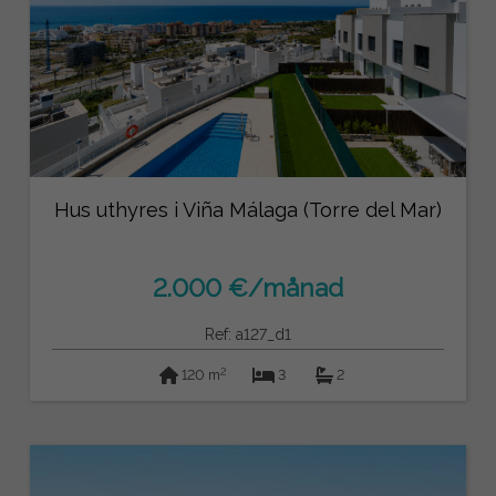
Hus uthyres i Viña Málaga (Torre del Mar)
2.000 €/månad
Ref: a127_d1
2
120 m
3
2