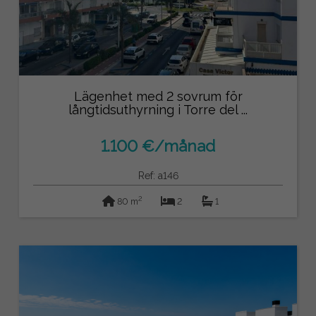
Lägenhet med 2 sovrum för
långtidsuthyrning i Torre del ...
1.100 €/månad
Ref: a146
2
80 m
2
1